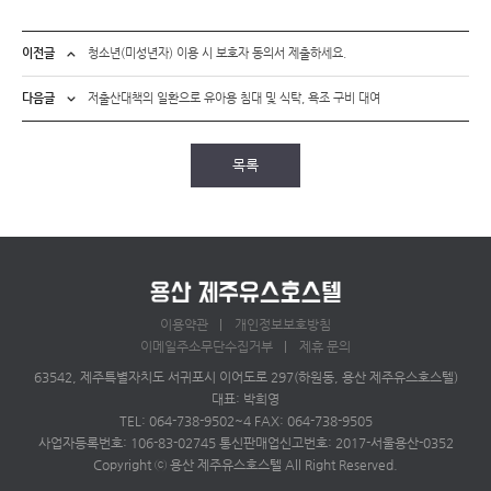
이전글
청소년(미성년자) 이용 시 보호자 동의서 제출하세요.
다음글
저출산대책의 일환으로 유아용 침대 및 식탁, 욕조 구비 대여
목록
이용약관
개인정보보호방침
이메일주소무단수집거부
제휴 문의
63542, 제주특별자치도 서귀포시 이어도로 297(하원동, 용산 제주유스호스텔)
대표: 박희영
TEL: 064-738-9502~4 FAX: 064-738-9505
사업자등록번호: 106-83-02745 통신판매업신고번호: 2017-서울용산-0352
Copyright ⓒ 용산 제주유스호스텔 All Right Reserved.