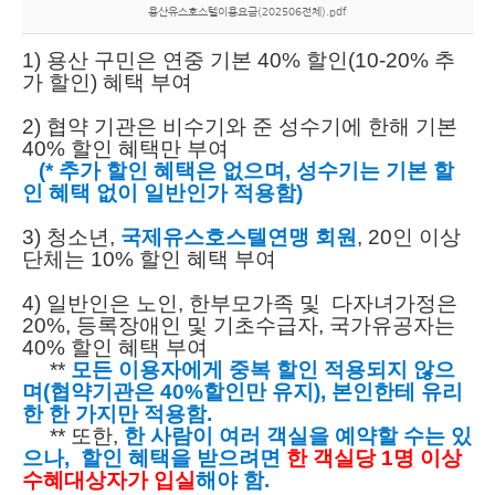
용산유스호스텔이용요금(202506전체).pdf
1) 용산 구민은 연중 기본 40% 할인(10-20% 추
가 할인) 혜택 부여
2) 협약 기관은 비수기와 준 성수기에 한해 기본
40% 할인 혜택만 부여
(* 추가 할인 혜택은 없으며, 성수기는 기본 할
인 혜택 없이 일반인가 적용함)
3) 청소년,
국제유스호스텔연맹 회원
, 20인 이상
단체는 10% 할인 혜택 부여
4) 일반인은 노인, 한부모가족 및
다자녀가정은
20%, 등록장애인 및 기초수급자, 국가유공자는
40% 할인 혜택 부여
**
모든 이용자에게 중복 할인 적용되지 않으
며(협약기관은 40%할인만 유지), 본인한테 유리
한 한 가지만 적용함.
** 또한,
한 사람이 여러 객실을 예약할 수는 있
으나, 할인 혜택을 받으려면
한 객실당 1명 이상
수혜대상자가 입실
해야 함
.