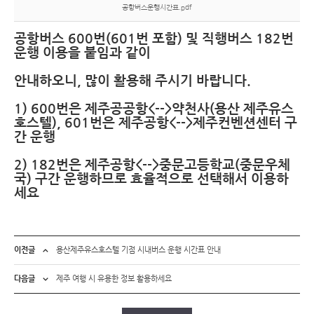
공항버스운행시간표.pdf
공항버스 600번(601번 포함) 및 직행버스 182번
운행 이용을 붙임과 같이
안내하오니, 많이 활용해 주시기 바랍니다.
1) 600번은 제주공공항<-->약천사(용산 제주유스
호스텔), 601번은 제주공항<-->제주컨벤션센터 구
간 운행
2) 182번은 제주공항<-->중문고등학교(중문우체
국) 구간 운행하므로 효율적으로 선택해서 이용하
세요
이전글
용산제주유스호스텔 기점 시내버스 운행 시간표 안내
다음글
제주 여행 시 유용한 정보 활용하세요