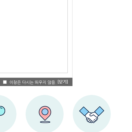
[닫기]
이창은 다시는 띄우지 않음.