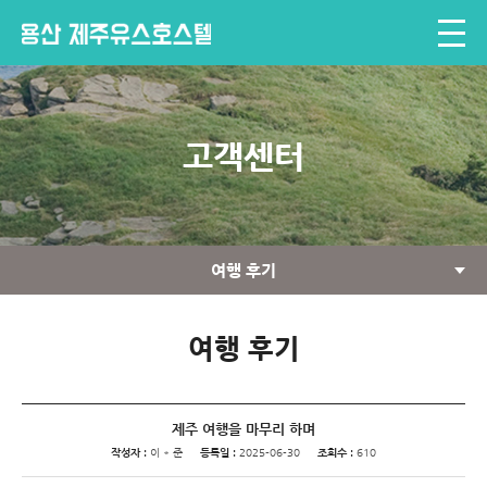
고객센터
여행 후기
여행 후기
제주 여행을 마무리 하며
작성자 :
이 * 준
등록일 :
2025-06-30
조회수 :
610