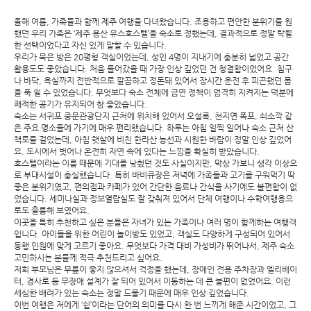
올해 여름, 가족들과 함께 제주 여행을 다녀왔습니다. 조용하고 편안한 분위기를 원
했던 우리 가족은 ‘제주 용산 유스호스텔’을 숙소로 정했는데, 결과적으로 정말 탁월
한 선택이었다고 자신 있게 말할 수 있습니다.
우리가 묵은 방은 20평형 객실이었는데, 성인 4명이 지내기에 충분히 넓었고 공간
활용도도 좋았습니다. 처음 들어갔을 때 가장 인상 깊었던 건 청결함이었어요. 침구
나 바닥, 욕실까지 전반적으로 깔끔하고 정돈돼 있어서 장시간 운전 후 피곤했던 몸
을 푹 쉴 수 있었습니다. 무엇보다 숙소 전체에 금연 정책이 엄격히 지켜지는 덕분에
쾌적한 공기가 유지되어 참 좋았습니다.
숙소는 서귀포 중문관광단지 근처에 위치해 있어서 오설록, 천지연 폭포, 쇠소깍 같
은 주요 명소들에 가기에 매우 편리했습니다. 하루는 아침 일찍 일어나 숙소 근처 산
책로를 걸었는데, 아침 햇살에 비친 한라산 능선과 시원한 바람이 정말 인상 깊었어
요. 도시에서 벗어나 온전히 자연 속에 있다는 느낌을 확실히 받았습니다.
호스텔이라는 이름 때문에 기대를 낮췄던 것도 사실이지만, 막상 가보니 생각 이상으
로 부대시설이 충실했습니다. 특히 바비큐장은 저녁에 가족들과 고기를 구워먹기 딱
좋은 분위기였고, 편의점과 카페가 있어 간단한 음료나 간식을 사기에도 불편함이 없
었습니다. 세미나실과 정보열람실도 잘 갖춰져 있어서 단체 여행이나 수학여행용으
로도 훌륭해 보였어요.
이곳을 특히 추천하고 싶은 분들은 자녀가 있는 가족이나 여러 명이 함께하는 여행객
입니다. 아이들을 위한 어린이 놀이방도 있었고, 객실도 다양하게 구성되어 있어서
동행 인원에 맞게 고르기 좋아요. 무엇보다 가격 대비 가성비가 뛰어나서, 제주 숙소
고민하시는 분들께 적극 추천드리고 싶어요.
저희 부모님은 무릎이 좋지 않으셔서 걱정을 했는데, 장애인 전용 주차장과 엘리베이
터, 경사로 등 무장애 설계가 잘 되어 있어서 이동하는 데 큰 불편이 없었어요. 이런
세심한 배려가 있는 숙소는 정말 드물기 때문에 매우 인상 깊었습니다.
이번 여행은 저에게 ‘쉼’이라는 단어의 의미를 다시 한 번 느끼게 해준 시간이었고, 그