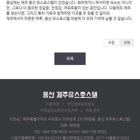
중심에는 제주 용산 유스호스텔이 있었습니다. 화려하거나 럭셔리한 숙소는 아니지
만, 그보다 더 중요한 정갈함, 안정감, 여유로움이 있는 공간입니다. 다음에도 제주
를 찾는다면, 그리고 특히 가족과 함께라면 이곳을 또 찾을 것 같아요.
제주에서의 따뜻한 하루, 용산 유스호스텔 덕분에 더 오래 기억에 남을 것 같습니다.
수정
삭제
목록
이용약관
개인정보보호방침
이메일주소무단수집거부
제휴 문의
63542, 제주특별자치도 서귀포시 이어도로 297(하원동, 용산 제주유스호스텔)
대표: 박희영
TEL: 064-738-9502~4 FAX: 064-738-9505
사업자등록번호: 106-83-02745 통신판매업신고번호: 2017-서울용산-0352