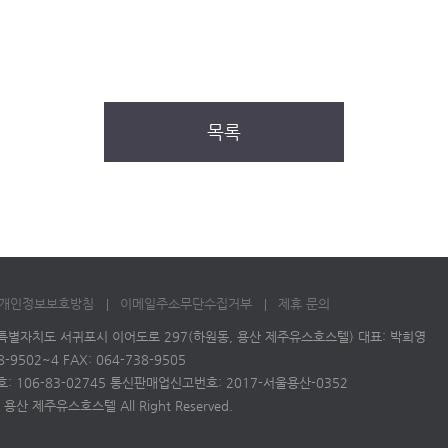
목록
개인정보보호방침
이메일주소무단수집거부
제휴 문의
주특별자치도 서귀포시 이어도로 297(하원동, 용산 제주유스호스텔) 대표: 박희영
38-9502~4 FAX: 064-738-9505
 106-83-02745 통신판매업신고번호: 2017-서울용산-0352
ⓒ 용산 제주유스호스텔 All Right Reserved.