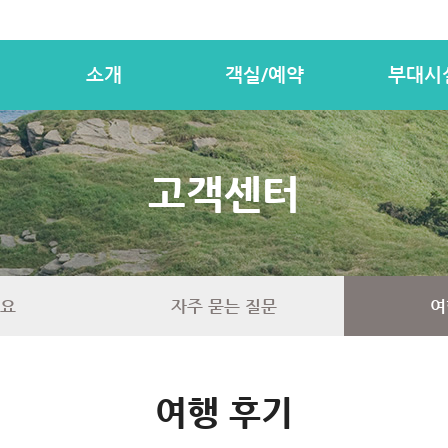
소개
객실/예약
부대시
고객센터
요
자주 묻는 질문
여
여행 후기