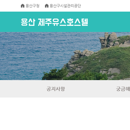
용산구청
용산구시설관리공단
공지사항
궁금해