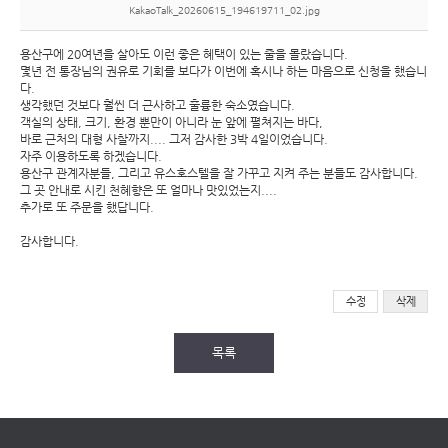
KakaoTalk_20260615_194619711_02.jpg
용산구에 20여년을 살아도 이런 좋은 혜택이 있는 줄을 몰랐습니다.
몇년 전 통장님의 권유로 기회를 보다가 이번에 혹시나 하는 마음으로 신청을 했습니
다.
생각했던 것보다 훨씬 더 근사하고 훌륭한 숙소였습니다.
객실의 상태, 크기, 환경 뿐만이 아니라 눈 앞에 펼쳐지는 바다,
바로 근처의 대형 사찰까지.... 그저 감사한 3박 4일이었습니다.
자주 이용하도록 하겠습니다.
용산구 관계자분들, 그리고 유스호스텔을 잘 가꾸고 지켜 주는 분들도 감사합니다.
그 곳 안내로 시킨 천혜향은 또 얼마나 맛있었는지....
추가로 또 주문을 했답니다.
감사합니다.
수정
삭제
목록