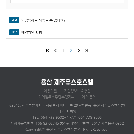
아침식사를 사먹을 수 있나요?
예약
예약확인 방법
예약
1
2
이용약관
개인정보보호방침
이메일주소무단수집거부
제휴 문의
63542, 제주특별자치도 서귀포시 이어도로 297(하원동, 용산 제주유스호스텔)
대표: 박희영
TEL: 064-738-9502~4 FAX: 064-738-9505
사업자등록번호: 106-83-02745 통신판매업신고번호: 2017-서울용산-0352
Copyright ⓒ 용산 제주유스호스텔 All Right Reserved.