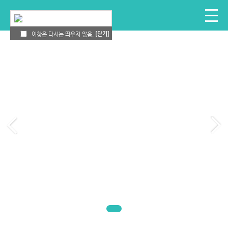
[닫기]
[닫기]
오늘 하루 이창을 열지 않음.
이창은 다시는 띄우지 않음.