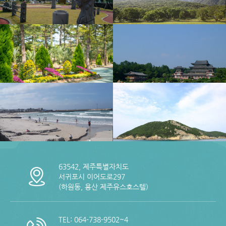
63542, 제주특별자치도
서귀포시 이어도로297
(하원동, 용산 제주유스호스텔)
TEL: 064-738-9502~4