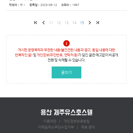
작성자 :
써 *
등록일 :
2023-09-12
조회수 :
1967
11
12
13
14
15
게시판 운영목적과 무관한 내용(불건전한 내용과 광고, 동일 내용에 대한
반복적인 글)
및
개인정보(주민번호, 연락처 등)
가 담긴 글은 예고없이 비공개
전환 및 삭제될 수 있습니다.
글쓰기
이용약관
개인정보보호방침
이메일주소무단수집거부
제휴 문의