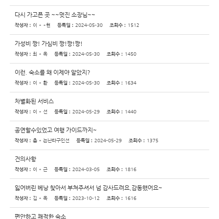
다시 가고픈 곳 ~~멋진 소장님~~
작성자 :
이 * *현
등록일 :
2024-05-30
조회수 :
1512
가성비 짱! 가심비 짱!짱!짱!
작성자 :
최 * 옥
등록일 :
2024-05-30
조회수 :
1450
이런. 숙소를 왜 이제야 알았지?
작성자 :
이 * 환
등록일 :
2024-05-30
조회수 :
1634
차별화된 서비스
작성자 :
이 * 선
등록일 :
2024-05-29
조회수 :
1440
공연할수있었고 여행 가이드까지~
작성자 :
춤 * 는난타구인선
등록일 :
2024-05-29
조회수 :
1375
건의사항
작성자 :
이 * 근
등록일 :
2024-03-05
조회수 :
1816
잃어버린 베낭 찾아서 부쳐주셔서 넘 감사드려요,감동했어요~
작성자 :
김 * 옥
등록일 :
2023-10-12
조회수 :
1616
편안하고 쾌적한 숙소