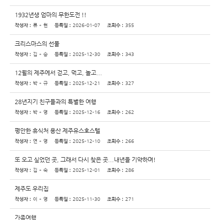
1932년생 엄마의 무한도전 !!
작성자 :
류 * 현
등록일 :
2026-01-07
조회수 :
355
크리스마스의 선물
작성자 :
김 * 승
등록일 :
2025-12-30
조회수 :
343
12월의 제주에서 걷고, 먹고, 놀고...
작성자 :
박 * 규
등록일 :
2025-12-21
조회수 :
327
28년지기 친구들과의 특별한 여행
작성자 :
박 * 영
등록일 :
2025-12-16
조회수 :
262
평안한 휴식처 용산 제주유스호스텔
작성자 :
연 * 영
등록일 :
2025-12-10
조회수 :
266
또 오고 싶었던 곳, 그래서 다시 찾은 곳...내년을 기약하며!
작성자 :
김 * 숙
등록일 :
2025-12-01
조회수 :
286
제주도 우리집
작성자 :
이 * 영
등록일 :
2025-11-30
조회수 :
271
가족여행