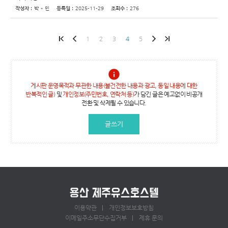
작성자 :
박 * 민
등록일 :
2025-11-29
조회수 :
276
1
2
3
4
5
게시판 운영목적과 무관한 내용(불건전한 내용과 광고, 동일 내용에 대한
반복적인 글)
및
개인정보(주민번호, 연락처 등)
가 담긴 글은 예고없이 비공개
전환 및 삭제될 수 있습니다.
글쓰기
이용약관
개인정보보호방침
이메일주소무단수집거부
제휴 문의